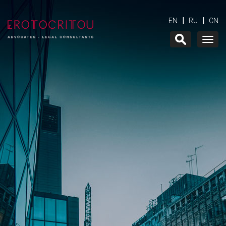
|
|
EN
RU
CN
Togg
navig