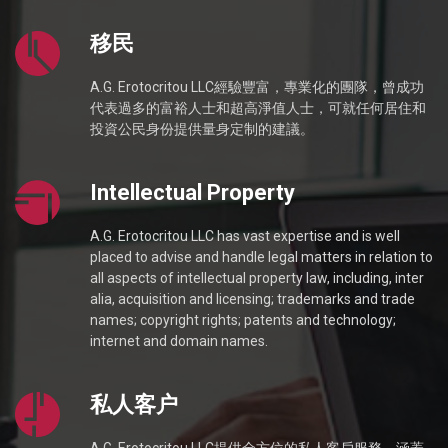
移民
A.G. Erotocritou LLC經驗豐富，專業化的團隊，曾成功
代表過多的富裕人士和超高淨值人士，可就任何居住和
投資公民身份提供量身定制的建議。
Intellectual Property
A.G. Erotocritou LLC has vast expertise and is well
placed to advise and handle legal matters in relation to
all aspects of intellectual property law, including, inter
alia, acquisition and licensing; trademarks and trade
names; copyright rights; patents and technology;
internet and domain names.
私人客户