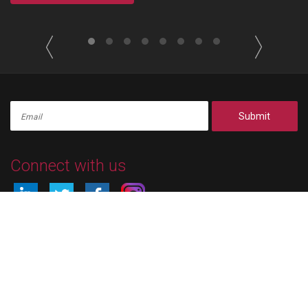
Submit
Connect with us
© 2026 A.G. Erotocritou LLC
投诉受理
/
條款和條件
/
隱私政策
Built by BDigital
,
Webstudio