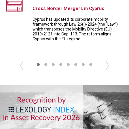
Cross‑Border Mergers in Cyprus
Cyprus has updated its corporate mobility
framework through Law 26(I)/2024 (the “Law”),
which transposes the Mobility Directive (EU)
2019/2121 into Cap. 113. The reform aligns
Cyprus with the EU regime ...