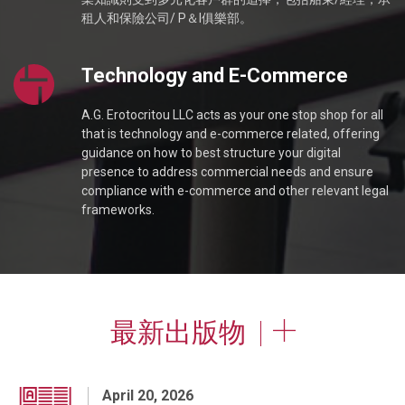
租人和保險公司/ P＆I俱樂部。
Technology and E-Commerce
A.G. Erotocritou LLC acts as your one stop shop for all
that is technology and e-commerce related, offering
guidance on how to best structure your digital
presence to address commercial needs and ensure
compliance with e-commerce and other relevant legal
frameworks.
最新出版物
April 20, 2026