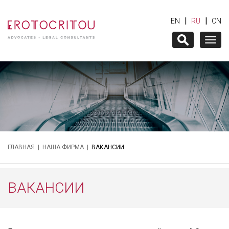
|
|
EN
RU
CN
Togg
navig
ГЛАВНАЯ
|
НАША ФИРМА
|
ВАКАНСИИ
ВАКАНСИИ